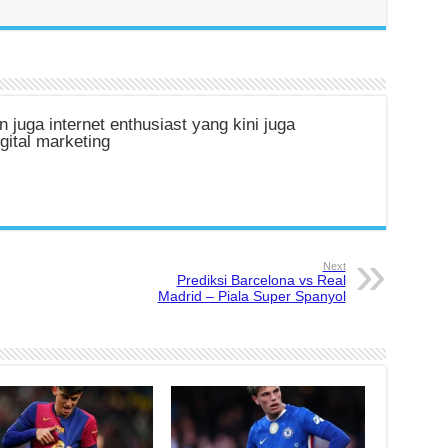
 juga internet enthusiast yang kini juga
gital marketing
Next
Prediksi Barcelona vs Real
Madrid – Piala Super Spanyol