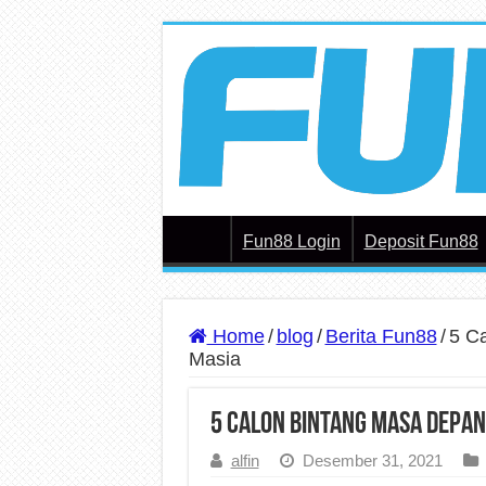
Fun88 Login
Deposit Fun88
Home
/
blog
/
Berita Fun88
/
5 C
Masia
5 Calon Bintang Masa Depan
alfin
Desember 31, 2021