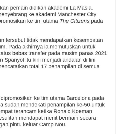
kan pemain didikan akademi La Masia.
enyebrang ke akademi Manchester City
ipromosikan ke tim utama
The Citizens
pada
un tersebut tidak mendapatkan kesempatan
ium. Pada akhirnya ia memutuskan untuk
tatus bebas transfer pada musim panas 2021
panyol itu kini menjadi andalan di lini
encatatkan total 17 penampilan di semua
 dipromosikan ke tim utama Barcelona pada
, ia sudah mendekati penampilan ke-50 untuk
empat terancam ketika Ronald Koeman
esulitan mendapat menit bermain secara
ngan pintu keluar Camp Nou.