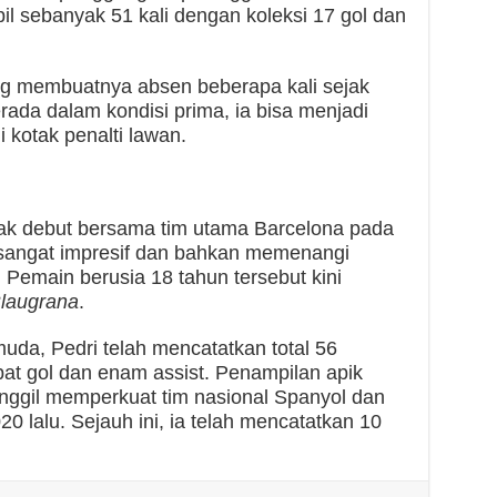
pil sebanyak 51 kali dengan koleksi 17 gol dan
ng membuatnya absen beberapa kali sejak
erada dalam kondisi prima, ia bisa menjadi
 kotak penalti lawan.
tak debut bersama tim utama Barcelona pada
l sangat impresif dan bahkan memenangi
Pemain berusia 18 tahun tersebut kini
laugrana
.
uda, Pedri telah mencatatkan total 56
at gol dan enam assist. Penampilan apik
nggil memperkuat tim nasional Spanyol dan
20 lalu. Sejauh ini, ia telah mencatatkan 10