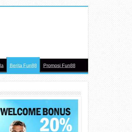
la
Berita Fun88
Promosi Fun88