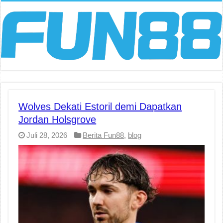
Wolves Dekati Estoril demi Dapatkan
Jordan Holsgrove
Juli 28, 2026
Berita Fun88
,
blog