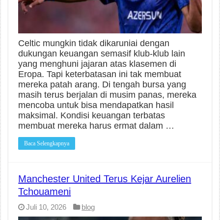
Celtic mungkin tidak dikaruniai dengan
dukungan keuangan semasif klub-klub lain
yang menghuni jajaran atas klasemen di
Eropa. Tapi keterbatasan ini tak membuat
mereka patah arang. Di tengah bursa yang
masih terus berjalan di musim panas, mereka
mencoba untuk bisa mendapatkan hasil
maksimal. Kondisi keuangan terbatas
membuat mereka harus ermat dalam …
Baca Selengkapnya
Manchester United Terus Kejar Aurelien
Tchouameni
Juli 10, 2026
blog