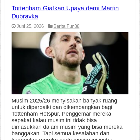
Tottenham Giatkan Upaya demi Martin
Dubravka
Juni 25, 2026
Berita Fun88
Musim 2025/26 menyisakan banyak ruang
untuk diperbaiki dan dikembangkan bagi
Tottenham Hotspur. Penggemar mereka
sepakat kalau musim ini tidak bisa
dimasukkan dalam musim yang bisa mereka
banggakan. Tapi semua kesalahan dan
kegagalan mereka pada musim ini justru