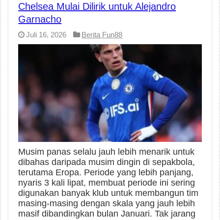
Chelsea Mulai Dilirik untuk Alejandro
Garnacho
Juli 16, 2026
Berita Fun88
Musim panas selalu jauh lebih menarik untuk
dibahas daripada musim dingin di sepakbola,
terutama Eropa. Periode yang lebih panjang,
nyaris 3 kali lipat, membuat periode ini sering
digunakan banyak klub untuk membangun tim
masing-masing dengan skala yang jauh lebih
masif dibandingkan bulan Januari. Tak jarang