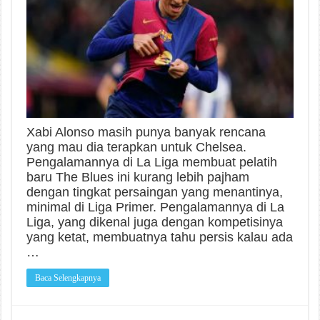
Xabi Alonso masih punya banyak rencana
yang mau dia terapkan untuk Chelsea.
Pengalamannya di La Liga membuat pelatih
baru The Blues ini kurang lebih pajham
dengan tingkat persaingan yang menantinya,
minimal di Liga Primer. Pengalamannya di La
Liga, yang dikenal juga dengan kompetisinya
yang ketat, membuatnya tahu persis kalau ada
…
Baca Selengkapnya