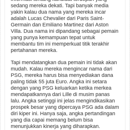
sedang mereka dekati. Tapi banyak media
yakin kalau dua nama yang mereka incar
adalah Lucas Chevalier dari Paris Saint-
Germain dan Emiliano Martinez dari Aston
Villa. Dua nama ini dipandang sebagai pemain
yang punya kemampuan tepat untuk
membantu tim ini memperkuat titik terakhir
pertahanan mereka.
Tapi mendatangkan dua pemain ini tidak akan
mudah. Kalau mereka mengincar nama dari
PSG, mereka harus bisa menyediakan dana
paling tidak 55 juta Euro. Angka ini setara
dengan yang PSG keluarkan ketika merkea
mendapatkannya dari Lille di musim panas
lalu. Angka setinggi ini jelas mengindikasikan
prospek besar yang dipercaya PSG ada dalam
diri kiper ini. Hanya saja, angka pertandingan
yang dia capai memang belum bisa
menunjukkan kinerja yang diharapkan.