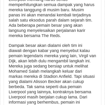
memperhitungkan semua dampak yang harus
mereka tanggung di musim baru. Musim
panas ini akan menandai kembali terjadinya
salah satu eksodus parah dalam sejarah tim.
Ada beberapa pemain besar yang akan
langsung menyelesaikan perjalanan karir
mereka bersama The Reds.
Dampak besar akan dialami oleh tim ini
diawali dengan kabar yang menyebut kalau
pemain legendaris mereka yang lain, Virgil van
Dijk, akan lebih dulu mengambil langkah ini.
Mereka juga sedang bersiap untuk melihat
Mohamed Salah melangkah keluar dari
markas mereka di Stadion Anfield. Tapi situasi
yang dialami Alisson Becker akan cukup
berbeda. Tak sama seperti dua pemain
Liverpool yang lainnya, kontraknya bersama
Liverpool masih berjalan cukup lama. Dari
informasi yang berhembus, pemain ini