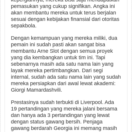
pemasukan yang cukup signifikan. Angka ini
akan membantu mereka untuk terus berjalan
sesuai dengan kebijakan finansial dari otoritas
sepakbola.
Dengan kemampuan yang mereka miliki, dua
pemain ini sudah pasti akan sangat bisa
membantu Arne Slot dengan semua proyek
yang dia kembangkan untuk tim ini. Tapi
sebenarnya masih ada satu nama lain yang
layak mereka pertimbangkan. Dari segi
internal, sudah ada satu nama lain yang sudah
mereka persiapkan dari awal lewat akademi:
Giorgi Mamardashvili.
Prestasinya sudah terbukti di Liverpool. Ada
19 pertandingan yang mereka jalani bersama
dan hanya ada 3 pertandingan yang lewat
dengan status gawang bersih. Penjaga
gawang berdarah Georgia ini memang masih