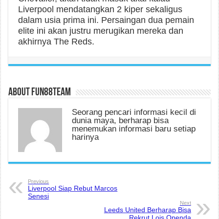
Liverpool mendatangkan 2 kiper sekaligus
dalam usia prima ini. Persaingan dua pemain
elite ini akan justru merugikan mereka dan
akhirnya The Reds.
About fun88team
Seorang pencari informasi kecil di
dunia maya, berharap bisa
menemukan informasi baru setiap
harinya
Previous
Liverpool Siap Rebut Marcos
Senesi
Next
Leeds United Berharap Bisa
Rekrut Lois Openda