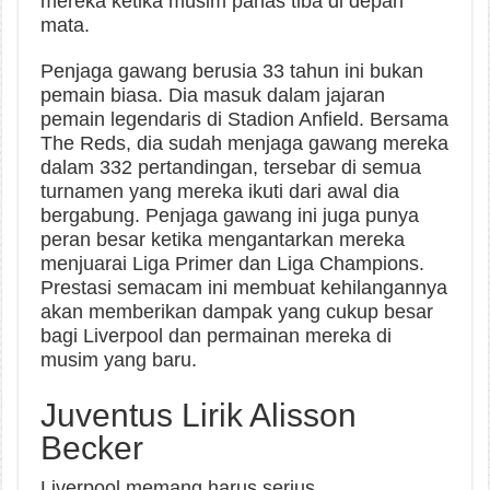
mereka ketika musim panas tiba di depan
mata.
Penjaga gawang berusia 33 tahun ini bukan
pemain biasa. Dia masuk dalam jajaran
pemain legendaris di Stadion Anfield. Bersama
The Reds, dia sudah menjaga gawang mereka
dalam 332 pertandingan, tersebar di semua
turnamen yang mereka ikuti dari awal dia
bergabung. Penjaga gawang ini juga punya
peran besar ketika mengantarkan mereka
menjuarai Liga Primer dan Liga Champions.
Prestasi semacam ini membuat kehilangannya
akan memberikan dampak yang cukup besar
bagi Liverpool dan permainan mereka di
musim yang baru.
Juventus Lirik Alisson
Becker
Liverpool memang harus serius