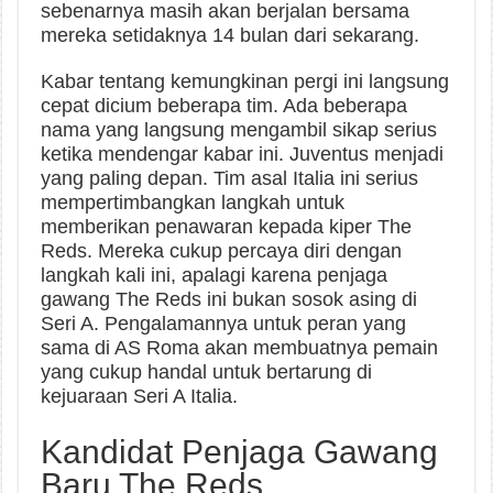
sebenarnya masih akan berjalan bersama
mereka setidaknya 14 bulan dari sekarang.
Kabar tentang kemungkinan pergi ini langsung
cepat dicium beberapa tim. Ada beberapa
nama yang langsung mengambil sikap serius
ketika mendengar kabar ini. Juventus menjadi
yang paling depan. Tim asal Italia ini serius
mempertimbangkan langkah untuk
memberikan penawaran kepada kiper The
Reds. Mereka cukup percaya diri dengan
langkah kali ini, apalagi karena penjaga
gawang The Reds ini bukan sosok asing di
Seri A. Pengalamannya untuk peran yang
sama di AS Roma akan membuatnya pemain
yang cukup handal untuk bertarung di
kejuaraan Seri A Italia.
Kandidat Penjaga Gawang
Baru The Reds