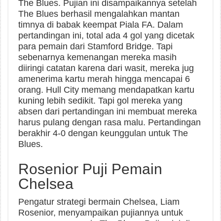
The Blues. Pujian ini disampaikannya setelah
The Blues berhasil mengalahkan mantan
timnya di babak keempat Piala FA. Dalam
pertandingan ini, total ada 4 gol yang dicetak
para pemain dari Stamford Bridge. Tapi
sebenarnya kemenangan mereka masih
diiringi catatan karena dari wasit, mereka jug
amenerima kartu merah hingga mencapai 6
orang. Hull City memang mendapatkan kartu
kuning lebih sedikit. Tapi gol mereka yang
absen dari pertandingan ini membuat mereka
harus pulang dengan rasa malu. Pertandingan
berakhir 4-0 dengan keunggulan untuk The
Blues.
Rosenior Puji Pemain
Chelsea
Pengatur strategi bermain Chelsea, Liam
Rosenior, menyampaikan pujiannya untuk