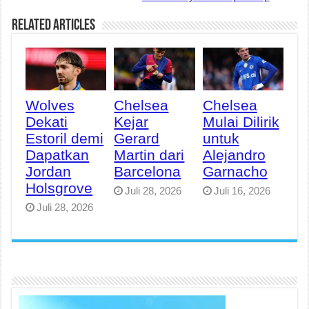
Related Articles
Wolves
Chelsea
Chelsea
Dekati
Kejar
Mulai Dilirik
Estoril demi
Gerard
untuk
Dapatkan
Martin dari
Alejandro
Jordan
Barcelona
Garnacho
Holsgrove
Juli 28, 2026
Juli 16, 2026
Juli 28, 2026