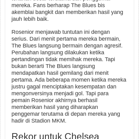
mereka. Fans berharap The Blues bis
akemblai bangkit dan memberikan hasil yang
jauh lebih baik.
Rosenior menjawab tuntutan ini dengan
serius. Dari menit pertama mereka bermain,
The Blues langsung bermain dengan agresif.
Perubahan langsung dilakukan ketika
pertandingan tidak memihak mereka. Tapi
bukan berarti The Blues langsung
mendapatkan hasil gemilang dari menit
pertama. Ada beberapa momen ketika mereka
justru gagal menciptakan kesempatan dan
mengonversinya menjadi gol. Tapi para
pemain Rosenior akhirnya berhasil
memberikan hasil yang diharapkan
penggemar terutama di depan mereka yang
hadir di Stadion MKM.
Rekor untuk Chelsea