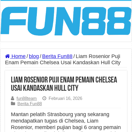
Home
/
blog
/
Berita Fun88
/
Liam Rosenior Puji
Enam Pemain Chelsea Usai Kandaskan Hull City
Liam Rosenior Puji Enam Pemain Chelsea
Usai Kandaskan Hull City
fun88team
Februari 16, 2026
Berita Fun88
Mantan pelatih Strasbourg yang sekarang
mendapatkan tugas di Chelsea, Liam
Rosenior, memberi pujian bagi 6 orang pemain