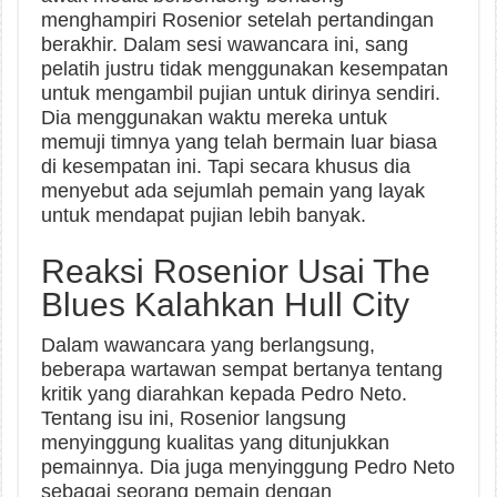
menghampiri Rosenior setelah pertandingan
berakhir. Dalam sesi wawancara ini, sang
pelatih justru tidak menggunakan kesempatan
untuk mengambil pujian untuk dirinya sendiri.
Dia menggunakan waktu mereka untuk
memuji timnya yang telah bermain luar biasa
di kesempatan ini. Tapi secara khusus dia
menyebut ada sejumlah pemain yang layak
untuk mendapat pujian lebih banyak.
Reaksi Rosenior Usai The
Blues Kalahkan Hull City
Dalam wawancara yang berlangsung,
beberapa wartawan sempat bertanya tentang
kritik yang diarahkan kepada Pedro Neto.
Tentang isu ini, Rosenior langsung
menyinggung kualitas yang ditunjukkan
pemainnya. Dia juga menyinggung Pedro Neto
sebagai seorang pemain dengan