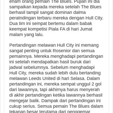
enam orang pemain The Blues. Pujian ini dia
sampaikan kepada mereka setelah The Blues
berhasil tampil sangat dominan dalma
peratndingan terbaru mereka dengan Hull City.
Dua tim ini sempat bertemu dalam babak
keempat kompetisi Piala FA di hari Jumat
malam yang lalu.
Pertandingan melawan Hull City ini memang
sangat penting untuk Rosenior dan semua
pemainnya. Mereka menghadapi pertandingan
ini setelah mendapatkan hasil buruk dari
jadwal sebelumnya. Sebelum menghadapi
Hull City, mereka sudah lebih dulu bertanding
melawan Leeds United di hari Selasa. Dalam
pertandingan ini, mereka sempat unggul 2 gol
dari lawannya, tapi akhirnya harus menyerah
di akhir pertandingan ketika lawannya berhasil
mengejar balik. Dampak dari pertandingan ini
cukup serius. Semua pemain The Blues dalam
tekanan besar terutama dari penggemar