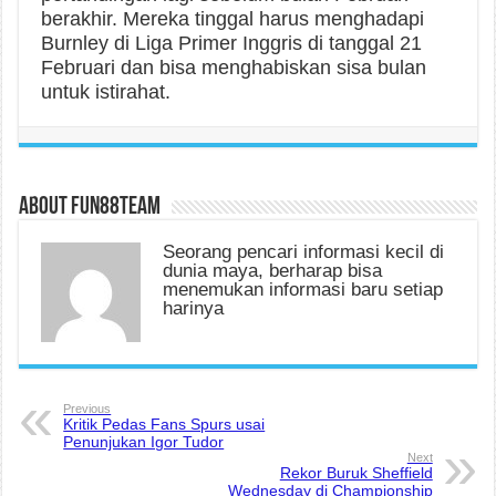
berakhir. Mereka tinggal harus menghadapi
Burnley di Liga Primer Inggris di tanggal 21
Februari dan bisa menghabiskan sisa bulan
untuk istirahat.
About fun88team
Seorang pencari informasi kecil di
dunia maya, berharap bisa
menemukan informasi baru setiap
harinya
Previous
Kritik Pedas Fans Spurs usai
Penunjukan Igor Tudor
Next
Rekor Buruk Sheffield
Wednesday di Championship