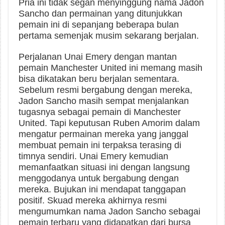
Pria ini tidak segan menyinggung nama Jadon
Sancho dan permainan yang ditunjukkan
pemain ini di sepanjang beberapa bulan
pertama semenjak musim sekarang berjalan.
Perjalanan Unai Emery dengan mantan
pemain Manchester United ini memang masih
bisa dikatakan beru berjalan sementara.
Sebelum resmi bergabung dengan mereka,
Jadon Sancho masih sempat menjalankan
tugasnya sebagai pemain di Manchester
United. Tapi keputusan Ruben Amorim dalam
mengatur permainan mereka yang janggal
membuat pemain ini terpaksa terasing di
timnya sendiri. Unai Emery kemudian
memanfaatkan situasi ini dengan langsung
menggodanya untuk bergabung dengan
mereka. Bujukan ini mendapat tanggapan
positif. Skuad mereka akhirnya resmi
mengumumkan nama Jadon Sancho sebagai
pemain terbaru yang didapatkan dari bursa