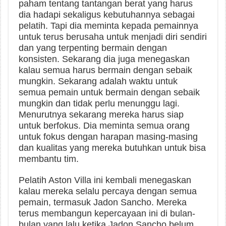
paham tentang tantangan berat yang harus
dia hadapi sekaligus kebutuhannya sebagai
pelatih. Tapi dia meminta kepada pemainnya
untuk terus berusaha untuk menjadi diri sendiri
dan yang terpenting bermain dengan
konsisten. Sekarang dia juga menegaskan
kalau semua harus bermain dengan sebaik
mungkin. Sekarang adalah waktu untuk
semua pemain untuk bermain dengan sebaik
mungkin dan tidak perlu menunggu lagi.
Menurutnya sekarang mereka harus siap
untuk berfokus. Dia meminta semua orang
untuk fokus dengan harapan masing-masing
dan kualitas yang mereka butuhkan untuk bisa
membantu tim.
Pelatih Aston Villa ini kembali menegaskan
kalau mereka selalu percaya dengan semua
pemain, termasuk Jadon Sancho. Mereka
terus membangun kepercayaan ini di bulan-
bulan yang lalu ketika Jadon Sancho belum