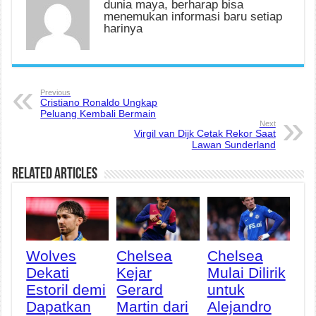
dunia maya, berharap bisa
menemukan informasi baru setiap
harinya
Previous
Cristiano Ronaldo Ungkap
Peluang Kembali Bermain
Next
Virgil van Dijk Cetak Rekor Saat
Lawan Sunderland
Related Articles
Wolves
Chelsea
Chelsea
Dekati
Kejar
Mulai Dilirik
Estoril demi
Gerard
untuk
Dapatkan
Martin dari
Alejandro