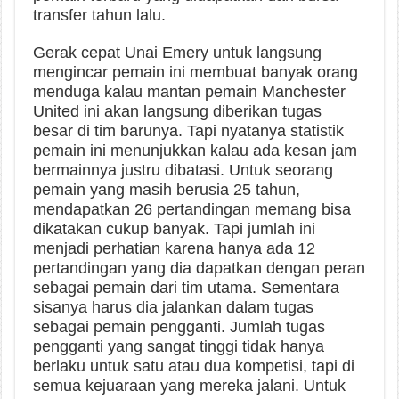
transfer tahun lalu.
Gerak cepat Unai Emery untuk langsung
mengincar pemain ini membuat banyak orang
menduga kalau mantan pemain Manchester
United ini akan langsung diberikan tugas
besar di tim barunya. Tapi nyatanya statistik
pemain ini menunjukkan kalau ada kesan jam
bermainnya justru dibatasi. Untuk seorang
pemain yang masih berusia 25 tahun,
mendapatkan 26 pertandingan memang bisa
dikatakan cukup banyak. Tapi jumlah ini
menjadi perhatian karena hanya ada 12
pertandingan yang dia dapatkan dengan peran
sebagai pemain dari tim utama. Sementara
sisanya harus dia jalankan dalam tugas
sebagai pemain pengganti. Jumlah tugas
pengganti yang sangat tinggi tidak hanya
berlaku untuk satu atau dua kompetisi, tapi di
semua kejuaraan yang mereka jalani. Untuk