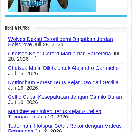
Berita fun88
Wolves Dekati Estoril demi Dapatkan Jordan
Holsgrove
Juli 28, 2026
Chelsea Kejar Gerard Martin dari Barcelona
Juli
28, 2026
Chelsea Mulai Dilirik untuk Alejandro Garnacho
Juli 16, 2026
Nottingham Forest Terus Kejar Oso dari Sevilla
Juli 16, 2026
Celtic Capai Kesepakatan dengan Camilo Duran
Juli 10, 2026
Manchester United Terus Kejar Aurelien
Tchouameni
Juli 10, 2026
Tottenham Hotspur Cetak Rekor dengan Mateus
Fernandes
Juli 2, 2026