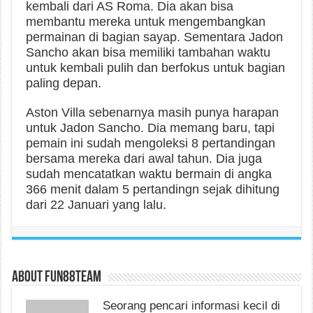
kembali dari AS Roma. Dia akan bisa
membantu mereka untuk mengembangkan
permainan di bagian sayap. Sementara Jadon
Sancho akan bisa memiliki tambahan waktu
untuk kembali pulih dan berfokus untuk bagian
paling depan.
Aston Villa sebenarnya masih punya harapan
untuk Jadon Sancho. Dia memang baru, tapi
pemain ini sudah mengoleksi 8 pertandingan
bersama mereka dari awal tahun. Dia juga
sudah mencatatkan waktu bermain di angka
366 menit dalam 5 pertandingn sejak dihitung
dari 22 Januari yang lalu.
About fun88team
Seorang pencari informasi kecil di