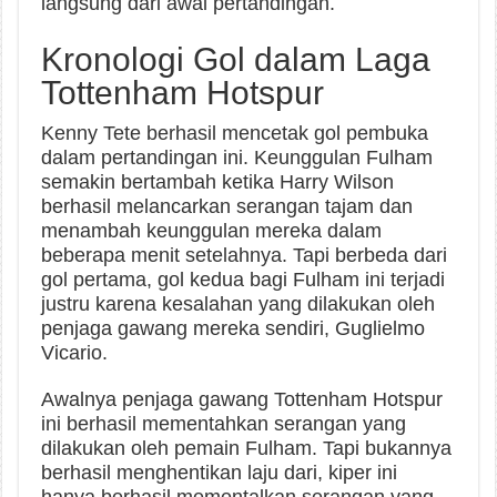
langsung dari awal pertandingan.
Kronologi Gol dalam Laga
Tottenham Hotspur
Kenny Tete berhasil mencetak gol pembuka
dalam pertandingan ini. Keunggulan Fulham
semakin bertambah ketika Harry Wilson
berhasil melancarkan serangan tajam dan
menambah keunggulan mereka dalam
beberapa menit setelahnya. Tapi berbeda dari
gol pertama, gol kedua bagi Fulham ini terjadi
justru karena kesalahan yang dilakukan oleh
penjaga gawang mereka sendiri, Guglielmo
Vicario.
Awalnya penjaga gawang Tottenham Hotspur
ini berhasil mementahkan serangan yang
dilakukan oleh pemain Fulham. Tapi bukannya
berhasil menghentikan laju dari, kiper ini
hanya berhasil mementalkan serangan yang