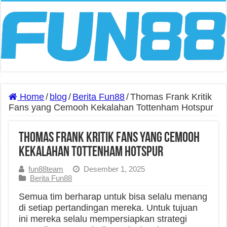
Home
/
blog
/
Berita Fun88
/
Thomas Frank Kritik
Fans yang Cemooh Kekalahan Tottenham Hotspur
Thomas Frank Kritik Fans yang Cemooh
Kekalahan Tottenham Hotspur
fun88team
Desember 1, 2025
Berita Fun88
Semua tim berharap untuk bisa selalu menang
di setiap pertandingan mereka. Untuk tujuan
ini mereka selalu mempersiapkan strategi