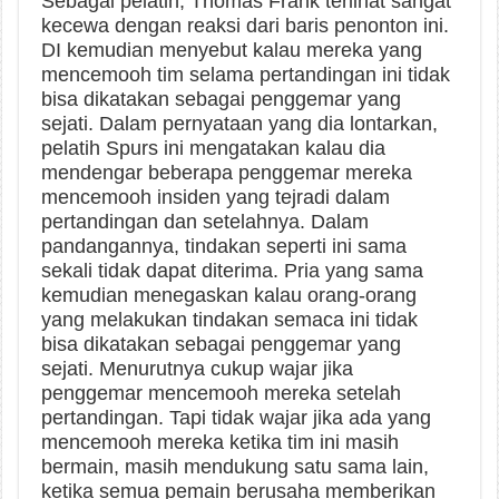
Sebagai pelatih, Thomas Frank terlihat sangat
kecewa dengan reaksi dari baris penonton ini.
DI kemudian menyebut kalau mereka yang
mencemooh tim selama pertandingan ini tidak
bisa dikatakan sebagai penggemar yang
sejati. Dalam pernyataan yang dia lontarkan,
pelatih Spurs ini mengatakan kalau dia
mendengar beberapa penggemar mereka
mencemooh insiden yang tejradi dalam
pertandingan dan setelahnya. Dalam
pandangannya, tindakan seperti ini sama
sekali tidak dapat diterima. Pria yang sama
kemudian menegaskan kalau orang-orang
yang melakukan tindakan semaca ini tidak
bisa dikatakan sebagai penggemar yang
sejati. Menurutnya cukup wajar jika
penggemar mencemooh mereka setelah
pertandingan. Tapi tidak wajar jika ada yang
mencemooh mereka ketika tim ini masih
bermain, masih mendukung satu sama lain,
ketika semua pemain berusaha memberikan