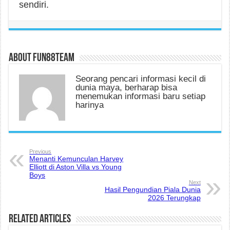
sendiri.
About fun88team
Seorang pencari informasi kecil di
dunia maya, berharap bisa
menemukan informasi baru setiap
harinya
Previous
Menanti Kemunculan Harvey
Elliott di Aston Villa vs Young
Boys
Next
Hasil Pengundian Piala Dunia
2026 Terungkap
Related Articles