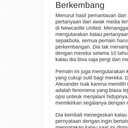
Berkembang
Menurut hasil pemantauan dari
pertanyaan dari awak media te
di Newcastle United. Menanggap
mengutarakan kalau pertanyaan 
sepakbola, semua pemain harus 
perkembangan. Dia tak menampi
dengan mereka selama 10 tahun
kalau dia bisa saja pergi dan 
Pemain ini juga mengutarakan 
yang cukup sulit bagi mereka. 
Alexander Isak karena memilih 
adalah fenomena yang biasa te
opsi unteuk menjalani hidupnya,
memikirkan segalanya dengan m
Dia kembali menegaskan kalau 
pernyataan dengan ingin bertah
mengatakan kalau saat ini diri