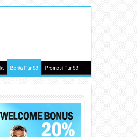
la
Berita Fun88
Promosi Fun88