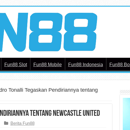
Fun88 Slot
Fun88 Mobile
Fun88 Indonesia
Fun88 Bo
ro Tonalli Tegaskan Pendiriannya tentang
endiriannya tentang Newcastle United
Berita Fun88