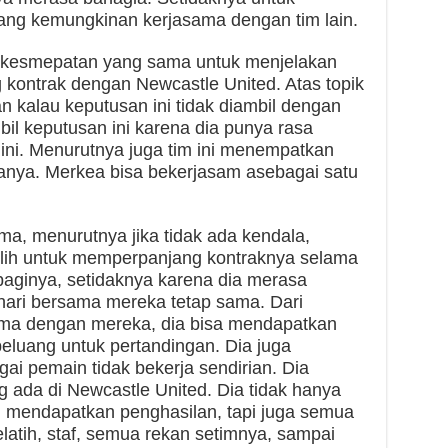
ntang kemungkinan kerjasama dengan tim lain.
 kesmepatan yang sama untuk menjelakan
kontrak dengan Newcastle United. Atas topik
n kalau keputusan ini tidak diambil dengan
l keputusan ini karena dia punya rasa
 ini. Menurutnya juga tim ini menempatkan
nya. Merkea bisa bekerjasam asebagai satu
a, menurutnya jika tidak ada kendala,
lih untuk memperpanjang kontraknya selama
 baginya, setidaknya karena dia merasa
 hari bersama mereka tetap sama. Dari
ama dengan mereka, dia bisa mendapatkan
eluang untuk pertandingan. Dia juga
ai pemain tidak bekerja sendirian. Dia
g ada di Newcastle United. Dia tidak hanya
i mendapatkan penghasilan, tapi juga semua
elatih, staf, semua rekan setimnya, sampai