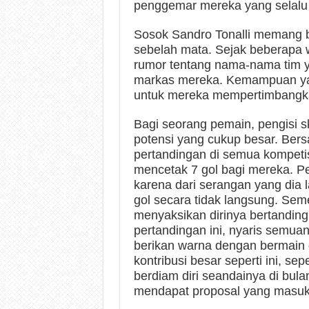
penggemar mereka yang selalu
Sosok Sandro Tonalli memang 
sebelah mata. Sejak beberapa 
rumor tentang nama-nama tim 
markas mereka. Kemampuan yang
untuk mereka mempertimbangka
Bagi seorang pemain, pengisi 
potensi yang cukup besar. Bers
pertandingan di semua kompetisi
mencetak 7 gol bagi mereka. P
karena dari serangan yang dia
gol secara tidak langsung. Sem
menyaksikan dirinya bertandin
pertandingan ini, nyaris semua
berikan warna dengan bermain 
kontribusi besar seperti ini, se
berdiam diri seandainya di bul
mendapat proposal yang masuk