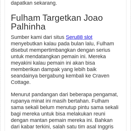
dapatkan sekarang.
Fulham Targetkan Joao
Palhinha
Sumber kami dari situs
Seru88 slot
menyebutkan kalau pada bulan lalu, Fulham
disebut mempertimbangkan dengan serius
untuk mendatangkan pemain ini. Mereka
meyakini kalau pemain ini akan bisa
memberikan dampak yang lebih baik
seandainya bergabung kembali ke Craven
Cottage.
Menurut pandangan dari beberapa pengamat,
rupanya minat ini masih bertahan. Fulham
sama sekali belum menutup pintu sama sekali
bagi mereka untuk bisa melakukan reuni
dengan mantan pemain mereka ini. Bahkan
dari kabar terkini, salah satu tim asal Inggris