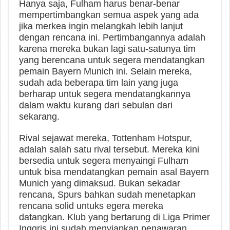
Hanya saja, Fulham harus benar-benar
mempertimbangkan semua aspek yang ada
jika merkea ingin melangkah lebih lanjut
dengan rencana ini. Pertimbangannya adalah
karena mereka bukan lagi satu-satunya tim
yang berencana untuk segera mendatangkan
pemain Bayern Munich ini. Selain mereka,
sudah ada beberapa tim lain yang juga
berharap untuk segera mendatangkannya
dalam waktu kurang dari sebulan dari
sekarang.
Rival sejawat mereka, Tottenham Hotspur,
adalah salah satu rival tersebut. Mereka kini
bersedia untuk segera menyaingi Fulham
untuk bisa mendatangkan pemain asal Bayern
Munich yang dimaksud. Bukan sekadar
rencana, Spurs bahkan sudah menetapkan
rencana solid untuks egera mereka
datangkan. Klub yang bertarung di Liga Primer
Inggris ini sudah menyiapkan penawaran