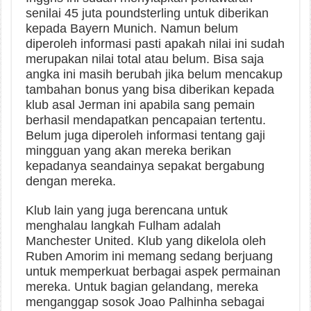
senilai 45 juta poundsterling untuk diberikan
kepada Bayern Munich. Namun belum
diperoleh informasi pasti apakah nilai ini sudah
merupakan nilai total atau belum. Bisa saja
angka ini masih berubah jika belum mencakup
tambahan bonus yang bisa diberikan kepada
klub asal Jerman ini apabila sang pemain
berhasil mendapatkan pencapaian tertentu.
Belum juga diperoleh informasi tentang gaji
mingguan yang akan mereka berikan
kepadanya seandainya sepakat bergabung
dengan mereka.
Klub lain yang juga berencana untuk
menghalau langkah Fulham adalah
Manchester United. Klub yang dikelola oleh
Ruben Amorim ini memang sedang berjuang
untuk memperkuat berbagai aspek permainan
mereka. Untuk bagian gelandang, mereka
menganggap sosok Joao Palhinha sebagai