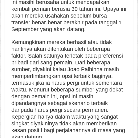
ini masihi berusaha untuk mendapatkan
kembali pemain berusia 30 tahun ini. Upaya ini
akan mereka usahakan sebelum bursa
transfer benar-benar berakhir pada tanggal 1
September yang akan datang.
Kemungkinan mereka berhasil atau tidak
nantinya akan ditentukan oleh beberapa
faktor. Salah satunya terletak pada preferensi
pribadi dari sang pemain. Dari beberapa
sumber, diyakini kalau Joao Palhinha masih
mempertimbangkan opsi terbaik baginya,
termasuk jika ia harus pergi untuk sementara
waktu. Menurut beberapa sumber yang dekat
dengan pemain ini, opsi ini masih
dipandangnya sebagai skenario terbaik
daripada harus pergi secara permanen.
Kepergian hanya dalam waktu yang sangat
singkat diyakininya tidak akan memberikan
kesan positif bagi perjalanannya di masa yang
akan datang.