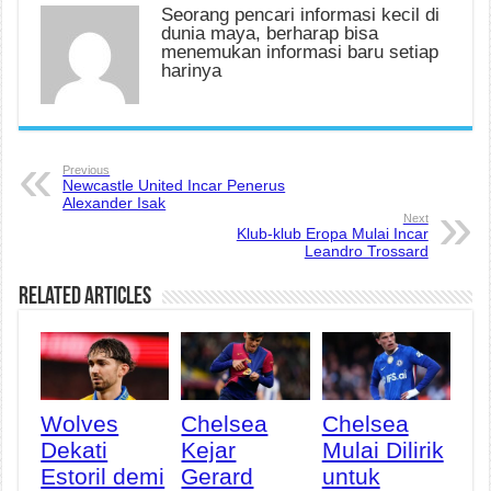
Seorang pencari informasi kecil di
dunia maya, berharap bisa
menemukan informasi baru setiap
harinya
Previous
Newcastle United Incar Penerus
Alexander Isak
Next
Klub-klub Eropa Mulai Incar
Leandro Trossard
Related Articles
Wolves
Chelsea
Chelsea
Dekati
Kejar
Mulai Dilirik
Estoril demi
Gerard
untuk