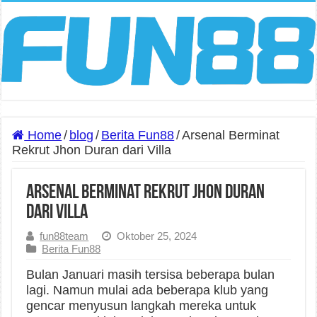
Home
/
blog
/
Berita Fun88
/
Arsenal Berminat
Rekrut Jhon Duran dari Villa
Arsenal Berminat Rekrut Jhon Duran
dari Villa
fun88team
Oktober 25, 2024
Berita Fun88
Bulan Januari masih tersisa beberapa bulan
lagi. Namun mulai ada beberapa klub yang
gencar menyusun langkah mereka untuk