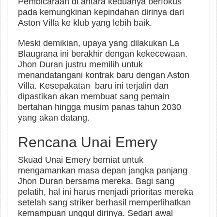
Pembicaraan di antara keduanya berfokus
pada kemungkinan kepindahan dirinya dari
Aston Villa ke klub yang lebih baik.
Meski demikian, upaya yang dilakukan La
Blaugrana ini berakhir dengan kekecewaan.
Jhon Duran justru memilih untuk
menandatangani kontrak baru dengan Aston
Villa. Kesepakatan baru ini terjalin dan
dipastikan akan membuat sang pemain
bertahan hingga musim panas tahun 2030
yang akan datang.
Rencana Unai Emery
Skuad Unai Emery berniat untuk
mengamankan masa depan jangka panjang
Jhon Duran bersama mereka. Bagi sang
pelatih, hal ini harus menjadi prioritas mereka
setelah sang striker berhasil memperlihatkan
kemampuan unggul dirinya. Sedari awal