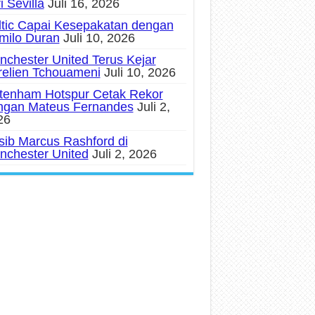
i Sevilla
Juli 16, 2026
ltic Capai Kesepakatan dengan
milo Duran
Juli 10, 2026
nchester United Terus Kejar
relien Tchouameni
Juli 10, 2026
ttenham Hotspur Cetak Rekor
ngan Mateus Fernandes
Juli 2,
26
sib Marcus Rashford di
nchester United
Juli 2, 2026