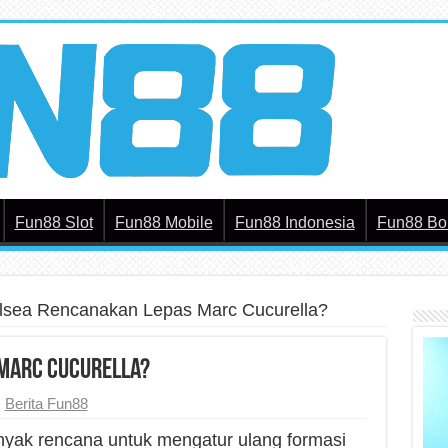
Fun88 Slot
Fun88 Mobile
Fun88 Indonesia
Fun88 Bo
lsea Rencanakan Lepas Marc Cucurella?
Marc Cucurella?
Berita Fun88
nyak rencana untuk mengatur ulang formasi