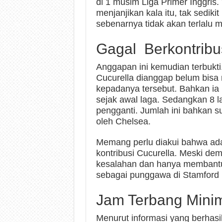
di 1 musim Liga Primer Inggri
menjanjikan kala itu, tak sedik
sebenarnya tidak akan terlalu
Gagal Berkontribu
Anggapan ini kemudian terbukti
Cucurella dianggap belum bisa 
kepadanya tersebut. Bahkan ia 
sejak awal laga. Sedangkan 8 l
pengganti. Jumlah ini bahkan s
oleh Chelsea.
Memang perlu diakui bahwa ada 
kontribusi Cucurella. Meski dem
kesalahan dan hanya membantu 
sebagai punggawa di Stamford 
Jam Terbang Mini
Menurut informasi yang berhasi