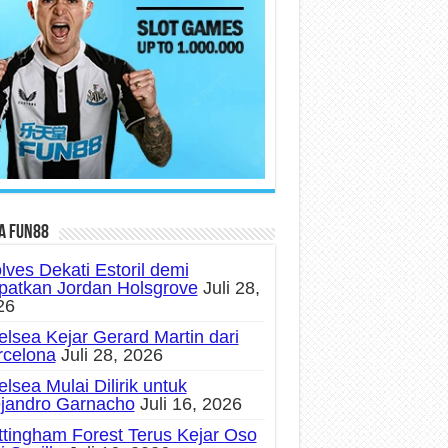
a fun88
ves Dekati Estoril demi
patkan Jordan Holsgrove
Juli 28,
26
lsea Kejar Gerard Martin dari
rcelona
Juli 28, 2026
lsea Mulai Dilirik untuk
ejandro Garnacho
Juli 16, 2026
ttingham Forest Terus Kejar Oso