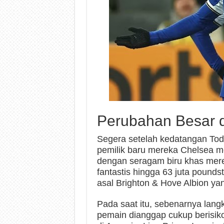
Perubahan Besar d
Segera setelah kedatangan Tod
pemilik baru mereka Chelsea m
dengan seragam biru khas mere
fantastis hingga 63 juta pound
asal Brighton & Hove Albion ya
Pada saat itu, sebenarnya la
pemain dianggap cukup berisiko.