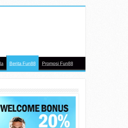
la
Berita Fun88
Promosi Fun88