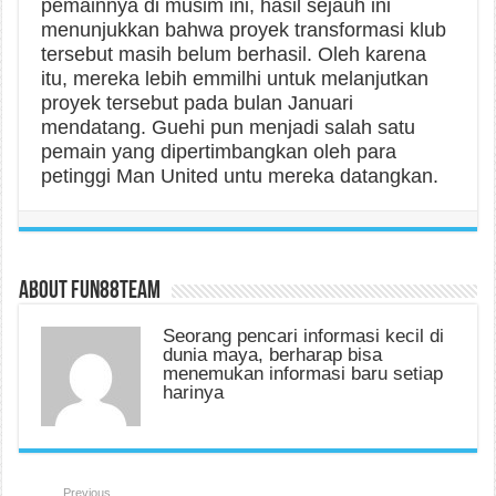
pemainnya di musim ini, hasil sejauh ini
menunjukkan bahwa proyek transformasi klub
tersebut masih belum berhasil. Oleh karena
itu, mereka lebih emmilhi untuk melanjutkan
proyek tersebut pada bulan Januari
mendatang. Guehi pun menjadi salah satu
pemain yang dipertimbangkan oleh para
petinggi Man United untu mereka datangkan.
About fun88team
Seorang pencari informasi kecil di
dunia maya, berharap bisa
menemukan informasi baru setiap
harinya
Previous