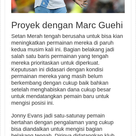
Proyek dengan Marc Guehi
Setan Merah tengah berusaha untuk bisa kian
meningkatkan permainan mereka di paruh
kedua musim kali ini. Bagian belakang jadi
salah satu baris permainan yang tengah
mereka prioritaskan untuk diperkuat.
Keputusan ini didasari dengan kondisi
permainan mereka yang masih belum
berkembang dengan cukup baik bahkan
setelah menghabiskan dana cukup besar
untuk mendatangkan pemain baru untuk
mengisi posisi ini.
Jonny Evans jadi satu-satunay pemain
bertahan dengan pengalaman yang cukup
bisa diandalkan untuk mengisi bagian
belakang tengah. Dirinya didatangkan klub