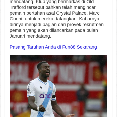
mendatang. Klub yang bermarkas di Old
Trafford tersebut bahkan telah mengincar
pemain bertahan asal Crystal Palace, Marc
Guehi, untuk mereka datangkan. Kabarnya,
dirinya menjadi bagian dari proyek rekrutmen
pemain yang akan dilancarkan pada bulan
Januari mendatang.
Pasang Taruhan Anda di Fun88 Sekarang