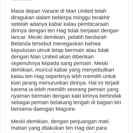
Masa depan Varane di Man United telah
diragukan dalam beberpa minggu terakhir
setelah adanya kabar kalau pembicaraan
dirinya dengan ten Hag tidak berjalan dengan
lancar. Meski demikian, pelatih berdarah
Belanda tersebut menegaskan bahwa
keputusan utnuk tetap bermain atau tidak
dengan Man United akan diberikan
sepenuhnya kepada sang pemain. Meski
demikian, muncul kabar yang menyebutkan
kalau ten Hag sepertinya lebh memilih untuk
kian jarang menurunkan dirinya. Hal ini terjadi
karena ia lebih memilih seorang pemain yang
nyaman bermain dengan kaki kirinya bertindak
sebagai pemain belakang tengah di bagian kiri
bersama daengan Maguire.
Meski demikian, dengan perjuangan mati-
matian yang dilakukan ten Hag dan para