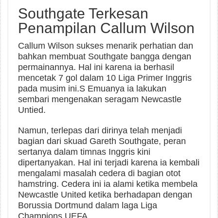
Southgate Terkesan
Penampilan Callum Wilson
Callum Wilson sukses menarik perhatian dan
bahkan membuat Southgate bangga dengan
permainannya. Hal ini karena ia berhasil
mencetak 7 gol dalam 10 Liga Primer Inggris
pada musim ini.S Emuanya ia lakukan
sembari mengenakan seragam Newcastle
Untied.
Namun, terlepas dari dirinya telah menjadi
bagian dari skuad Gareth Southgate, peran
sertanya dalam timnas Inggris kini
dipertanyakan. Hal ini terjadi karena ia kembali
mengalami masalah cedera di bagian otot
hamstring. Cedera ini ia alami ketika membela
Newcastle United ketika berhadapan dengan
Borussia Dortmund dalam laga Liga
Champions UEFA.