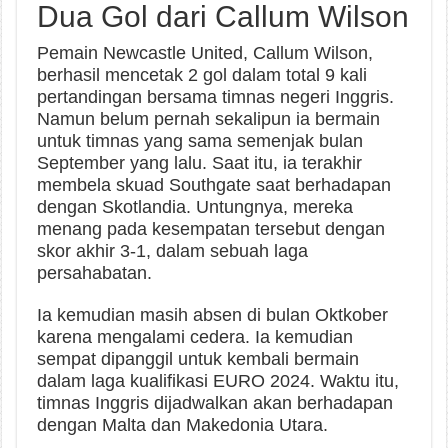
Dua Gol dari Callum Wilson
Pemain Newcastle United, Callum Wilson,
berhasil mencetak 2 gol dalam total 9 kali
pertandingan bersama timnas negeri Inggris.
Namun belum pernah sekalipun ia bermain
untuk timnas yang sama semenjak bulan
September yang lalu. Saat itu, ia terakhir
membela skuad Southgate saat berhadapan
dengan Skotlandia. Untungnya, mereka
menang pada kesempatan tersebut dengan
skor akhir 3-1, dalam sebuah laga
persahabatan.
Ia kemudian masih absen di bulan Oktkober
karena mengalami cedera. Ia kemudian
sempat dipanggil untuk kembali bermain
dalam laga kualifikasi EURO 2024. Waktu itu,
timnas Inggris dijadwalkan akan berhadapan
dengan Malta dan Makedonia Utara.