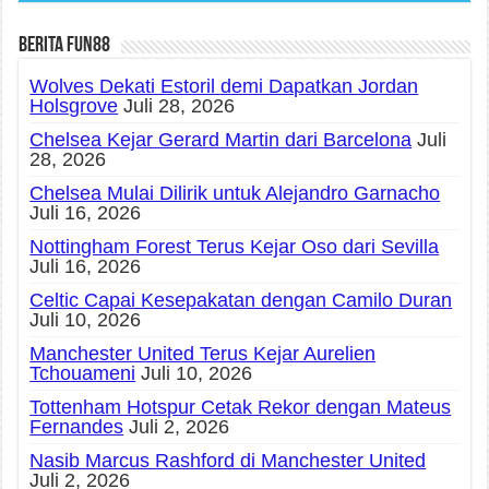
Berita fun88
Wolves Dekati Estoril demi Dapatkan Jordan
Holsgrove
Juli 28, 2026
Chelsea Kejar Gerard Martin dari Barcelona
Juli
28, 2026
Chelsea Mulai Dilirik untuk Alejandro Garnacho
Juli 16, 2026
Nottingham Forest Terus Kejar Oso dari Sevilla
Juli 16, 2026
Celtic Capai Kesepakatan dengan Camilo Duran
Juli 10, 2026
Manchester United Terus Kejar Aurelien
Tchouameni
Juli 10, 2026
Tottenham Hotspur Cetak Rekor dengan Mateus
Fernandes
Juli 2, 2026
Nasib Marcus Rashford di Manchester United
Juli 2, 2026