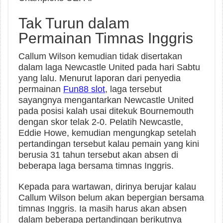
Tak Turun dalam
Permainan Timnas Inggris
Callum Wilson kemudian tidak disertakan
dalam laga Newcastle United pada hari Sabtu
yang lalu. Menurut laporan dari penyedia
permainan
Fun88 slot
, laga tersebut
sayangnya mengantarkan Newcastle United
pada posisi kalah usai ditekuk Bournemouth
dengan skor telak 2-0. Pelatih Newcastle,
Eddie Howe, kemudian mengungkap setelah
pertandingan tersebut kalau pemain yang kini
berusia 31 tahun tersebut akan absen di
beberapa laga bersama timnas Inggris.
Kepada para wartawan, dirinya berujar kalau
Callum Wilson belum akan bepergian bersama
timnas Inggris. Ia masih harus akan absen
dalam beberapa pertandingan berikutnya