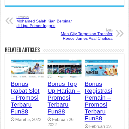
Previous
Mohamed Salah Kian Bersinar
di Liga Primer Inggris
Next
Man City Targetkan Transfer
Reece James Asal Chelsea
Related Articles
Bonus
Bonus Top
Bonus
Rabat Slot
Up Harian –
Registrasi
– Promosi
Promosi
Pemain –
Terbaru
Terbaru
Promosi
Fun88
Fun88
Terbaru
Fun88
Maret 5, 2022
Februari 26,
2022
Februari 19,