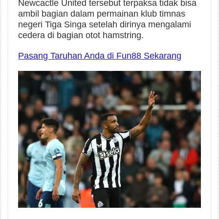
Newcactle United tersebut terpaksa tidak bisa
ambil bagian dalam permainan klub timnas
negeri Tiga Singa setelah dirinya mengalami
cedera di bagian otot hamstring.
Pasang Taruhan Anda di Fun88 Sekarang