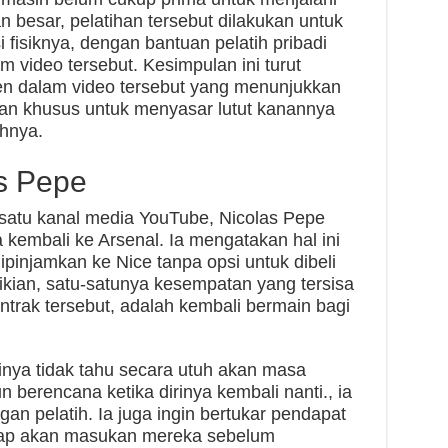
 besar, pelatihan tersebut dilakukan untuk
fisiknya, dengan bantuan pelatih pribadi
 video tersebut. Kesimpulan ini turut
 dalam video tersebut yang menunjukkan
an khusus untuk menyasar lutut kanannya
hnya.
s Pepe
 satu kanal media YouTube, Nicolas Pepe
a kembali ke Arsenal. Ia mengatakan hal ini
dipinjamkan ke Nice tanpa opsi untuk dibeli
ian, satu-satunya kesempatan yang tersisa
ntrak tersebut, adalah kembali bermain bagi
inya tidak tahu secara utuh akan masa
n berencana ketika dirinya kembali nanti., ia
an pelatih. Ia juga ingin bertukar pendapat
rap akan masukan mereka sebelum