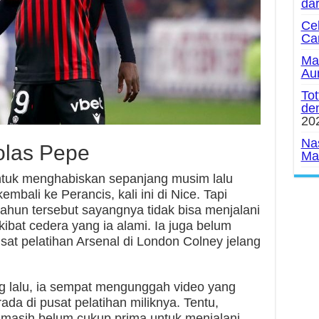
dar
Ce
Ca
Ma
Au
To
de
20
Na
olas Pepe
Ma
untuk menghabiskan sepanjang musim lalu
mbali ke Perancis, kali ini di Nice. Tapi
ahun tersebut sayangnya tidak bisa menjalani
ibat cedera yang ia alami. Ia juga belum
sat pelatihan Arsenal di London Colney jelang
g lalu, ia sempat mengunggah video yang
da di pusat pelatihan miliknya. Tentu,
n masih belum cukup prima untuk menjalani