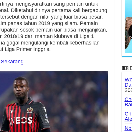
tinya mengisyaratkan sang pemain untuk
nal. Diketahui dirinya pertama kali bergabung
ersebut dengan nilai yang luar biasa besar,
usim panas tahun 2019 yang silam. Pemain
rupakan sosok pemain uar biasa menjanjikan,
m 2018/19 dari mantan klubnya di Liga 1
, ia gagal mengulangi kembali keberhasilan
t Liga Primer Inggris.
 Sekarang
Berit
Wol
Da
20
Che
Ba
Che
Al
No