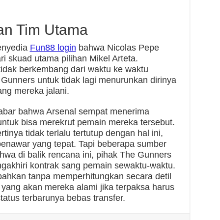
ian Tim Utama
enyedia
Fun88 login
bahwa Nicolas Pepe
i skuad utama pilihan Mikel Arteta.
idak berkembang dari waktu ke waktu
Gunners untuk tidak lagi menurunkan dirinya
ng mereka jalani.
 kabar bahwa Arsenal sempat menerima
ntuk bisa merekrut pemain mereka tersebut.
inya tidak terlalu tertutup dengan hal ini,
enawar yang tepat. Tapi beberapa sumber
wa di balik rencana ini, pihak The Gunners
ngakhiri kontrak sang pemain sewaktu-waktu.
 bahkan tanpa memperhitungkan secara detil
 yang akan mereka alami jika terpaksa harus
tus terbarunya bebas transfer.