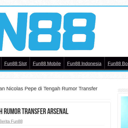
Fun88 Slot
Fun88 Mobile
Fun88 Indonesia
Fun88 Bo
an Nicolas Pepe di Tengah Rumor Transfer
ah Rumor Transfer Arsenal
Berita Fun88