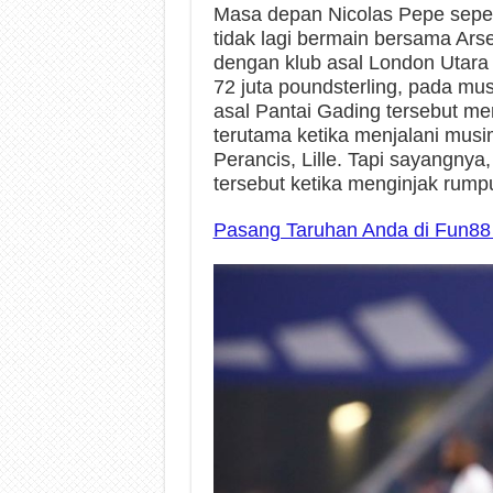
Masa depan Nicolas Pepe seper
tidak lagi bermain bersama Arse
dengan klub asal London Utara t
72 juta poundsterling, pada m
asal Pantai Gading tersebut me
terutama ketika menjalani musi
Perancis, Lille. Tapi sayangnya
tersebut ketika menginjak rumpu
Pasang Taruhan Anda di Fun88