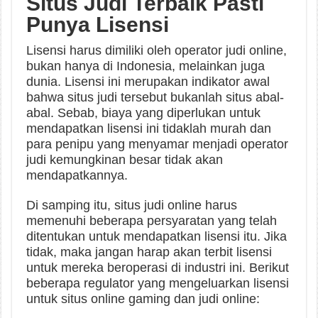
Situs Judi Terbaik Pasti
Punya Lisensi
Lisensi harus dimiliki oleh operator judi online,
bukan hanya di Indonesia, melainkan juga
dunia. Lisensi ini merupakan indikator awal
bahwa situs judi tersebut bukanlah situs abal-
abal. Sebab, biaya yang diperlukan untuk
mendapatkan lisensi ini tidaklah murah dan
para penipu yang menyamar menjadi operator
judi kemungkinan besar tidak akan
mendapatkannya.
Di samping itu, situs judi online harus
memenuhi beberapa persyaratan yang telah
ditentukan untuk mendapatkan lisensi itu. Jika
tidak, maka jangan harap akan terbit lisensi
untuk mereka beroperasi di industri ini. Berikut
beberapa regulator yang mengeluarkan lisensi
untuk situs online gaming dan judi online: