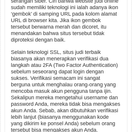
serangan siber. Ciri bahwa website judi online
sudah memiliki teknologi ini ialah adanya ikon
‘gembok’ di samping URL pada kolom alamat
URL di browser kita. Jika ikon gembok
tersebut berwarna merah dan dicoret, itu
menandakan bahwa situs tersebut tidak
diproteksi dengan baik.
Selain teknologi SSL, situs judi terbaik
biasanya akan menerapkan verifikasi dua
langkah atau 2FA (Two Factor Authentication)
sebelum seseorang dapat login dengan
sukses. Verifikasi semacam ini sangat
berguna untuk menghalau orang-orang yang
mencoba masuk akun pengguna tanpa ijin.
Sekalipun mereka mengetahui username dan
password Anda, mereka tidak bisa mengakses
akun Anda. Sebab, akan dibutuhkan verifikasi
lebih lanjut (biasanya menggunakan kode
yang dikirim ke ponsel Anda) sebelum orang
tersebut bisa mengakses akun Anda.