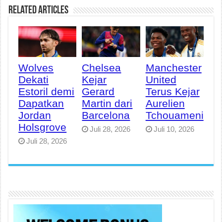
Related Articles
Wolves
Chelsea
Manchester
Dekati
Kejar
United
Estoril demi
Gerard
Terus Kejar
Dapatkan
Martin dari
Aurelien
Jordan
Barcelona
Tchouameni
Holsgrove
Juli 28, 2026
Juli 10, 2026
Juli 28, 2026