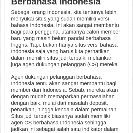
Berbahasa Indonesia
Sebagai orang Indonesia, kita tentunya lebih
menyukai situs yang sudah memiliki versi
bahasa Indonesia. Ini akan sangat membantu
bagi para pengguna, utamanya calon member
baru yang masih belum pandai berbahasa
Inggris. Tapi, bukan hanya situs versi bahasa
Indonesia saja yang harus kita perhatikan
dalam memilih situs judi terbaik, melainkan
juga agen dukungan pelanggan (CS) mereka.
Agen dukungan pelanggan berbahasa
Indonesia tentu akan sangat membantu bagi
member dari Indonesia. Sebab, mereka akan
dengan mudah memaparkan permasalahan
dengan baik, mulai dari masalah deposit,
penarikan, hingga kendala dalam permainan.
Situs judi terbaik biasanya sudah memiliki
agen CS berbahasa Indonesia sehingga
jadikan ini sebagai salah satu indikator dalam