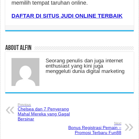
memilih tempat taruhan online.
DAFTAR DI SITUS JUDI ONLINE TERBAIK
About alfin
Seorang penulis dan juga internet
enthusiast yang kini juga
menggeluti dunia digital marketing
Previous
Chelsea dan 7 Penyerang
Mahal Mereka yang Gagal
Bersinar
Next
Bonus Registrasi Pemain –
Promosi Terbaru Fun88