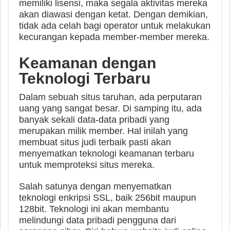
memiliki lisensi, maka segala aktivitas mereka
akan diawasi dengan ketat. Dengan demikian,
tidak ada celah bagi operator untuk melakukan
kecurangan kepada member-member mereka.
Keamanan dengan
Teknologi Terbaru
Dalam sebuah situs taruhan, ada perputaran
uang yang sangat besar. Di samping itu, ada
banyak sekali data-data pribadi yang
merupakan milik member. Hal inilah yang
membuat situs judi terbaik pasti akan
menyematkan teknologi keamanan terbaru
untuk memproteksi situs mereka.
Salah satunya dengan menyematkan
teknologi enkripsi SSL, baik 256bit maupun
128bit. Teknologi ini akan membantu
melindungi data pribadi pengguna dari