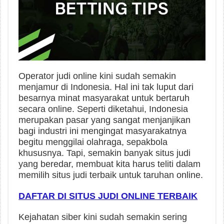
Operator judi online kini sudah semakin
menjamur di Indonesia. Hal ini tak luput dari
besarnya minat masyarakat untuk bertaruh
secara online. Seperti diketahui, Indonesia
merupakan pasar yang sangat menjanjikan
bagi industri ini mengingat masyarakatnya
begitu menggilai olahraga, sepakbola
khususnya. Tapi, semakin banyak situs judi
yang beredar, membuat kita harus teliti dalam
memilih situs judi terbaik untuk taruhan online.
DAFTAR DI SITUS JUDI ONLINE TERBAIK
Kejahatan siber kini sudah semakin sering