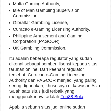
Malta Gaming Authority,
Isle of Man Gambling Supervision
Commission,
Gibraltar Gambling License,
Curacao e-Gaming Licensing Authority,
Philippine Amusement and Gaming
Corporation (PAGCOR)
UK Gambling Commission.
Itu adalah beberapa regulator yang sudah
dikenal sebagai pemberi lisensi kepada situs
taruhan online. Dari keenam regulator
tersebut, Curacao e-Gaming Licensing
Authority dan PAGCOR menjadi yang paling
sering digunakan, khususnya di kawasan Asia.
Salah satu situs judi terbaik yang
menggunakannya adalah
Fun88 Bola
.
Apabila sebuah situs judi online sudah