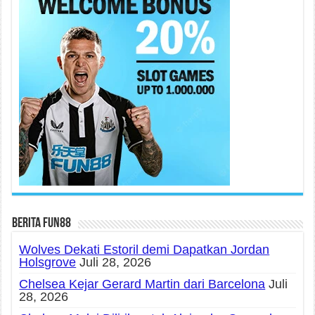
Berita fun88
Wolves Dekati Estoril demi Dapatkan Jordan
Holsgrove
Juli 28, 2026
Chelsea Kejar Gerard Martin dari Barcelona
Juli
28, 2026