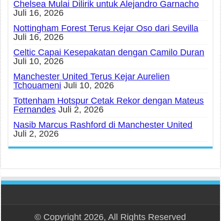
Chelsea Mulai Dilirik untuk Alejandro Garnacho
Juli 16, 2026
Nottingham Forest Terus Kejar Oso dari Sevilla
Juli 16, 2026
Celtic Capai Kesepakatan dengan Camilo Duran
Juli 10, 2026
Manchester United Terus Kejar Aurelien
Tchouameni
Juli 10, 2026
Tottenham Hotspur Cetak Rekor dengan Mateus
Fernandes
Juli 2, 2026
Nasib Marcus Rashford di Manchester United
Juli 2, 2026
© Copyright 2026, All Rights Reserved